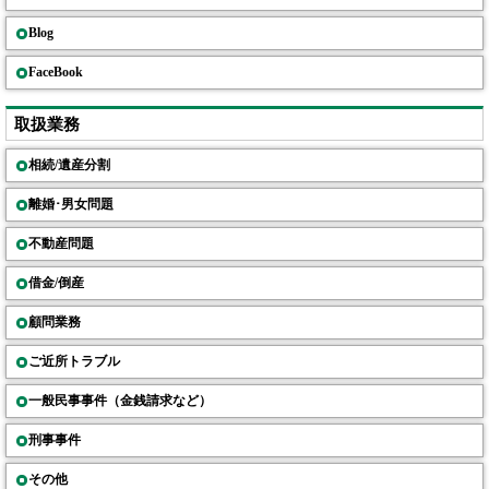
Blog
FaceBook
取扱業務
相続/遺産分割
離婚･男女問題
不動産問題
借金/倒産
顧問業務
ご近所トラブル
一般民事事件（金銭請求など）
刑事事件
その他