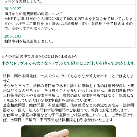
ブログを更新しました。
2019.09.27
10月からの消費増税の対応について
当HPでは10月1日からの増税に備えて順次案内料金を更新させて頂いておりま
すが、9月中にご依頼を頂く場合は現消費税（8%）を適用させて頂きますの
で、安心してご相談ください。
2016.03.03
相談事例を新規追加しました。
法律に関わる問題は、一人で悩んでいてもなかなか答えが出ることではありま
せん。
そうかと言って、法律の専門家である弁護士に依頼をするのは敷居が高い・費
用はどうなのだろうか、そう思うことが多いかもしれません。東京都世田谷区
三軒茶屋のむらやま法律事務所は、敷居の高い法律事務所ではなく、気兼ねな
く相談をしていただける法律事務所を目指しています。
遺産相続問題、離婚問題、不動産問題、債務整理などの身近なお悩み・法律問
題から、個人・法人を問わず法律顧問のご依頼まで、親身にお応え致します。
お仕事やご家庭の事情などで平日昼間のご相談が難しい方にも、ご予約頂けれ
ば、土曜日・日曜日・平日夜間も法律相談をお引き受けいたします。