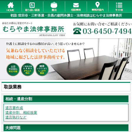
初詣 |世田谷・三軒茶屋・目黒の顧問弁護士・法律相談はむらやま法律事務所
取扱業務
相続・遺産分割
遺言書作成
遺産分割、相続放棄
遺言執行など
夫婦問題