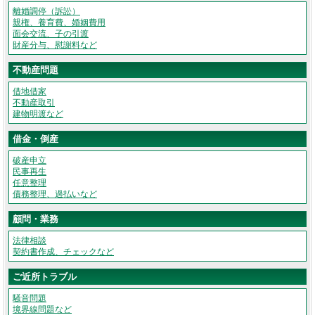
離婚調停（訴訟）
親権、養育費、婚姻費用
面会交流、子の引渡
財産分与、慰謝料など
不動産問題
借地借家
不動産取引
建物明渡など
借金・倒産
破産申立
民事再生
任意整理
債務整理、過払いなど
顧問・業務
法律相談
契約書作成、チェックなど
ご近所トラブル
騒音問題
境界線問題など