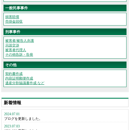
一般民事事件
損害賠償
売掛金回収
刑事事件
被害者/被告人弁護
示談交渉
被害者代理人
その他告訴・告発
その他
契約書作成
内容証明郵便作成
遺産分割協議書作成 など
新着情報
2024.07.01
ブログを更新しました。
2023.07.03