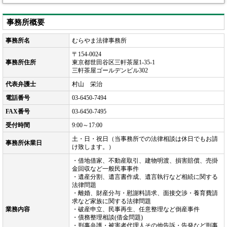
事務所概要
事務所名
むらやま法律事務所
〒154-0024
事務所住所
東京都世田谷区三軒茶屋1-35-1
三軒茶屋ゴールデンビル302
代表弁護士
村山 栄治
電話番号
03-6450-7494
FAX番号
03-6450-7495
受付時間
9:00～17:00
土・日・祝日（当事務所での法律相談は休日でもお請
事務所休業日
け致します。）
・借地借家、不動産取引、建物明渡、損害賠償、売掛
金回収など一般民事事件
・遺産分割、遺言書作成、遺言執行など相続に関する
法律問題
・離婚、財産分与・慰謝料請求、面接交渉・養育費請
求など家族に関する法律問題
業務内容
・破産申立、民事再生、任意整理など倒産事件
・債務整理相談(借金問題)
・刑事弁護・被害者代理人その他告訴・告発など刑事