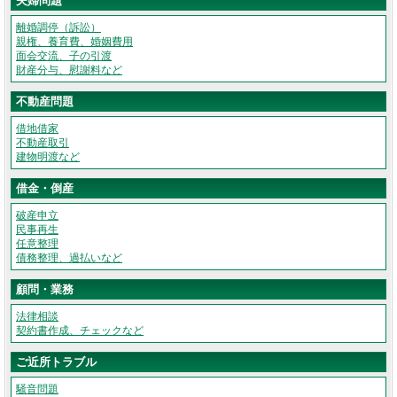
夫婦問題
離婚調停（訴訟）
親権、養育費、婚姻費用
面会交流、子の引渡
財産分与、慰謝料など
不動産問題
借地借家
不動産取引
建物明渡など
借金・倒産
破産申立
民事再生
任意整理
債務整理、過払いなど
顧問・業務
法律相談
契約書作成、チェックなど
ご近所トラブル
騒音問題