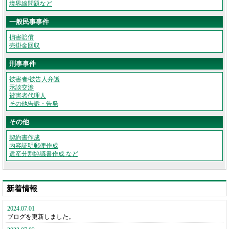
境界線問題など
一般民事事件
損害賠償
売掛金回収
刑事事件
被害者/被告人弁護
示談交渉
被害者代理人
その他告訴・告発
その他
契約書作成
内容証明郵便作成
遺産分割協議書作成 など
新着情報
2024.07.01
ブログを更新しました。