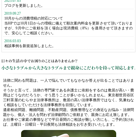
2023.07.03
ブログを更新しました。
2019.09.27
10月からの消費増税の対応について
当HPでは10月1日からの増税に備えて順次案内料金を更新させて頂いておりま
すが、9月中にご依頼を頂く場合は現消費税（8%）を適用させて頂きますの
で、安心してご相談ください。
2016.03.03
相談事例を新規追加しました。
法律に関わる問題は、一人で悩んでいてもなかなか答えが出ることではありま
せん。
そうかと言って、法律の専門家である弁護士に依頼をするのは敷居が高い・費
用はどうなのだろうか、そう思うことが多いかもしれません。東京都世田谷区
三軒茶屋のむらやま法律事務所は、敷居の高い法律事務所ではなく、気兼ねな
く相談をしていただける法律事務所を目指しています。
遺産相続問題、離婚問題、不動産問題、債務整理などの身近なお悩み・法律問
題から、個人・法人を問わず法律顧問のご依頼まで、親身にお応え致します。
お仕事やご家庭の事情などで平日昼間のご相談が難しい方にも、ご予約頂けれ
ば、土曜日・日曜日・平日夜間も法律相談をお引き受けいたします。