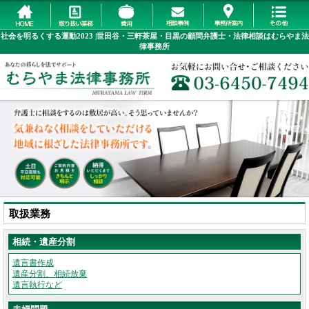
社会を明るくする運動2023 |世田谷・三軒茶屋・目黒の顧問弁護士・法律相談はむらやま法
律事務所
取扱業務
相続・遺産分割
遺言書作成
遺産分割、相続放棄
遺言執行など