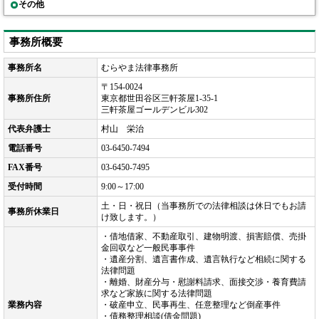
その他
事務所概要
事務所名
むらやま法律事務所
〒154-0024
事務所住所
東京都世田谷区三軒茶屋1-35-1
三軒茶屋ゴールデンビル302
代表弁護士
村山 栄治
電話番号
03-6450-7494
FAX番号
03-6450-7495
受付時間
9:00～17:00
土・日・祝日（当事務所での法律相談は休日でもお請
事務所休業日
け致します。）
・借地借家、不動産取引、建物明渡、損害賠償、売掛
金回収など一般民事事件
・遺産分割、遺言書作成、遺言執行など相続に関する
法律問題
・離婚、財産分与・慰謝料請求、面接交渉・養育費請
求など家族に関する法律問題
業務内容
・破産申立、民事再生、任意整理など倒産事件
・債務整理相談(借金問題)