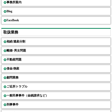
事務所案内
Blog
FaceBook
取扱業務
相続/遺産分割
離婚･男女問題
不動産問題
借金/倒産
顧問業務
ご近所トラブル
一般民事事件（金銭請求など）
刑事事件