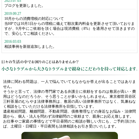
2023.07.03
ブログを更新しました。
2019.09.27
10月からの消費増税の対応について
当HPでは10月1日からの増税に備えて順次案内料金を更新させて頂いておりま
すが、9月中にご依頼を頂く場合は現消費税（8%）を適用させて頂きますの
で、安心してご相談ください。
2016.03.03
相談事例を新規追加しました。
法律に関わる問題は、一人で悩んでいてもなかなか答えが出ることではありま
せん。
そうかと言って、法律の専門家である弁護士に依頼をするのは敷居が高い・費
用はどうなのだろうか、そう思うことが多いかもしれません。東京都世田谷区
三軒茶屋のむらやま法律事務所は、敷居の高い法律事務所ではなく、気兼ねな
く相談をしていただける法律事務所を目指しています。
遺産相続問題、離婚問題、不動産問題、債務整理などの身近なお悩み・法律問
題から、個人・法人を問わず法律顧問のご依頼まで、親身にお応え致します。
お仕事やご家庭の事情などで平日昼間のご相談が難しい方にも、ご予約頂けれ
ば、土曜日・日曜日・平日夜間も法律相談をお引き受けいたします。