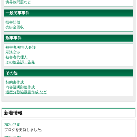
境界線問題など
一般民事事件
損害賠償
売掛金回収
刑事事件
被害者/被告人弁護
示談交渉
被害者代理人
その他告訴・告発
その他
契約書作成
内容証明郵便作成
遺産分割協議書作成 など
新着情報
2024.07.01
ブログを更新しました。