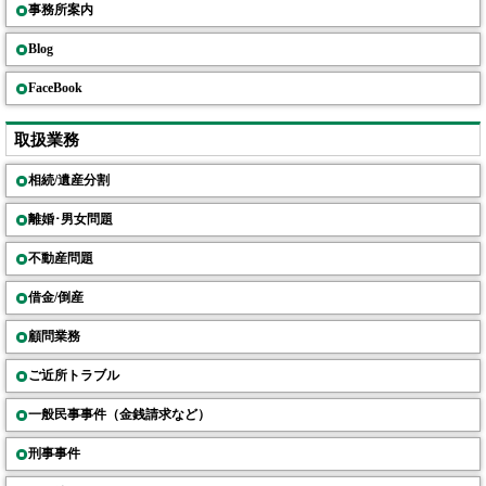
事務所案内
Blog
FaceBook
取扱業務
相続/遺産分割
離婚･男女問題
不動産問題
借金/倒産
顧問業務
ご近所トラブル
一般民事事件（金銭請求など）
刑事事件