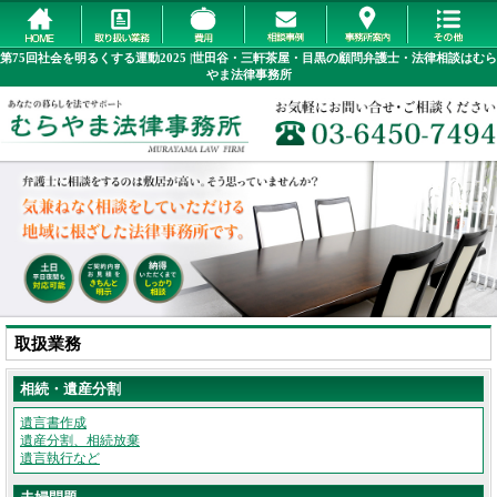
第75回社会を明るくする運動2025 |世田谷・三軒茶屋・目黒の顧問弁護士・法律相談はむら
やま法律事務所
取扱業務
相続・遺産分割
遺言書作成
遺産分割、相続放棄
遺言執行など