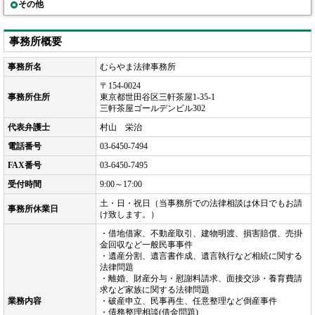
その他
事務所概要
事務所名
むらやま法律事務所
〒154-0024
事務所住所
東京都世田谷区三軒茶屋1-35-1
三軒茶屋ゴールデンビル302
代表弁護士
村山 栄治
電話番号
03-6450-7494
FAX番号
03-6450-7495
受付時間
9:00～17:00
土・日・祝日（当事務所での法律相談は休日でもお請
事務所休業日
け致します。）
・借地借家、不動産取引、建物明渡、損害賠償、売掛
金回収など一般民事事件
・遺産分割、遺言書作成、遺言執行など相続に関する
法律問題
・離婚、財産分与・慰謝料請求、面接交渉・養育費請
求など家族に関する法律問題
業務内容
・破産申立、民事再生、任意整理など倒産事件
・債務整理相談(借金問題)