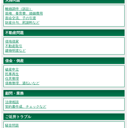
夫婦問題
離婚調停（訴訟）
親権、養育費、婚姻費用
面会交流、子の引渡
財産分与、慰謝料など
不動産問題
借地借家
不動産取引
建物明渡など
借金・倒産
破産申立
民事再生
任意整理
債務整理、過払いなど
顧問・業務
法律相談
契約書作成、チェックなど
ご近所トラブル
騒音問題