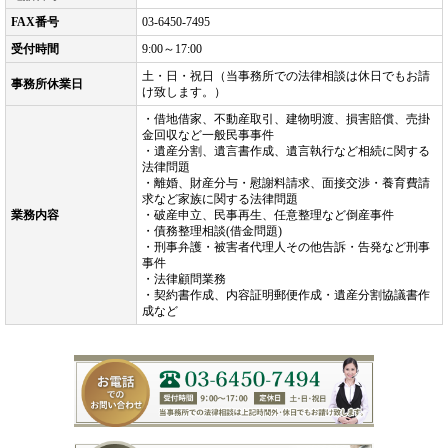
FAX番号
03-6450-7495
受付時間
9:00～17:00
土・日・祝日（当事務所での法律相談は休日でもお請
事務所休業日
け致します。）
・借地借家、不動産取引、建物明渡、損害賠償、売掛
金回収など一般民事事件
・遺産分割、遺言書作成、遺言執行など相続に関する
法律問題
・離婚、財産分与・慰謝料請求、面接交渉・養育費請
求など家族に関する法律問題
業務内容
・破産申立、民事再生、任意整理など倒産事件
・債務整理相談(借金問題)
・刑事弁護・被害者代理人その他告訴・告発など刑事
事件
・法律顧問業務
・契約書作成、内容証明郵便作成・遺産分割協議書作
成など