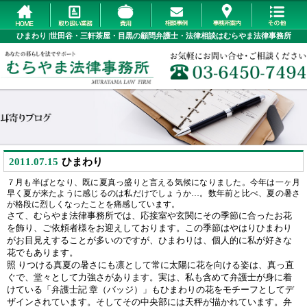
ひまわり |世田谷・三軒茶屋・目黒の顧問弁護士・法律相談はむらやま法律事務所
2011.07.15
ひまわり
７月も半ばとなり、既に夏真っ盛りと言える気候になりました。今年は一ヶ月
早く夏が来たように感じるのは私だけでしょうか…。数年前と比べ、夏の暑さ
が格段に烈しくなったことを痛感しています。
さて、むらやま法律事務所では、応接室や玄関にその季節に合ったお花
を飾り、ご依頼者様をお迎えしております。この季節はやはりひまわり
がお目見えすることが多いのですが、ひまわりは、個人的に私が好きな
花でもあります。
照 りつける真夏の暑さにも凛として常に太陽に花を向ける姿は、真っ直
ぐで、堂々として力強さがあります。実は、私も含めて弁護士が身に着
けている「弁護士記 章（バッジ）」もひまわりの花をモチーフとしてデ
ザインされています。そしてその中央部には天秤が描かれています。弁