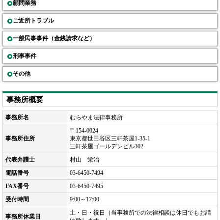
顧問業務
ご近所トラブル
一般民事事件（金銭請求など）
刑事事件
その他
事務所概要
事務所名
むらやま法律事務所
〒154-0024
事務所住所
東京都世田谷区三軒茶屋1-35-1
三軒茶屋ゴールデンビル302
代表弁護士
村山 栄治
電話番号
03-6450-7494
FAX番号
03-6450-7495
受付時間
9:00～17:00
土・日・祝日（当事務所での法律相談は休日でもお請
事務所休業日