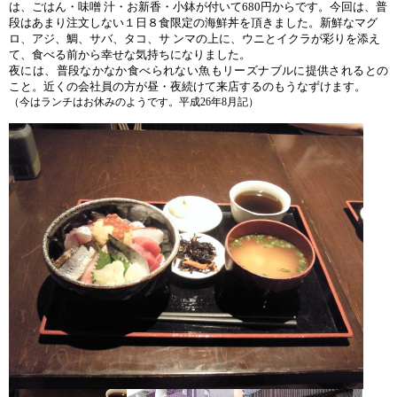
は、ごはん・味噌 汁・お新香・小鉢が付いて680円からです。今回は、普
段はあまり注文しない１日８食限定の海鮮丼を頂きました。新鮮なマグ
ロ、アジ、鯛、サバ、タコ、サ ンマの上に、ウニとイクラが彩りを添え
て、食べる前から幸せな気持ちになりました。
夜には、普段なかなか食べられない魚もリーズナブルに提供されるとの
こと。近くの会社員の方が昼・夜続けて来店するのもうなずけます。
（今はランチはお休みのようです。平成26年8月記）