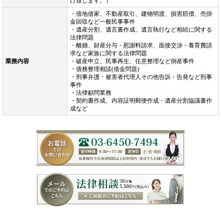
け致します。）
・借地借家、不動産取引、建物明渡、損害賠償、売掛
金回収など一般民事事件
・遺産分割、遺言書作成、遺言執行など相続に関する
法律問題
・離婚、財産分与・慰謝料請求、面接交渉・養育費請
求など家族に関する法律問題
業務内容
・破産申立、民事再生、任意整理など倒産事件
・債務整理相談(借金問題)
・刑事弁護・被害者代理人その他告訴・告発など刑事
事件
・法律顧問業務
・契約書作成、内容証明郵便作成・遺産分割協議書作
成など