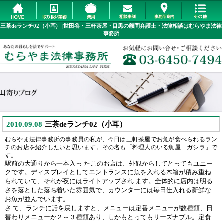
三茶deランチ02（小耳） |世田谷・三軒茶屋・目黒の顧問弁護士・法律相談はむらやま法律
事務所
2010.09.08
三茶deランチ02（小耳）
むらやま法律事務所の事務員の私が、今日は三軒茶屋でお魚が食べられるラン
チのお店を紹介したいと思います。その名も「料理人のいる魚屋 ガシラ」で
す。
駅前の大通りから一本入っ たこのお店は、外観からしてとってもユニー
クです。ディスプレイとしてエントランスに魚を入れる木箱が積み重ね
られていて、それが夜にはライトアップされ ます。全体的に店内は明る
さを落とした落ち着いた雰囲気で、カウンターには毎日仕入れる新鮮な
お魚が並んでいます。
さ て、ランチに話を戻しますと、メニューは定番メニューが数種類、日
替わりメニューが２～３種類あり、しかもとってもリーズナブル。定食