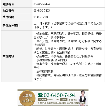
電話番号
03-6450-7494
FAX番号
03-6450-7495
受付時間
9:00～17:00
土・日・祝日（当事務所での法律相談は休日でもお請
事務所休業日
け致します。）
・借地借家、不動産取引、建物明渡、損害賠償、売掛
金回収など一般民事事件
・遺産分割、遺言書作成、遺言執行など相続に関する
法律問題
・離婚、財産分与・慰謝料請求、面接交渉・養育費請
求など家族に関する法律問題
業務内容
・破産申立、民事再生、任意整理など倒産事件
・債務整理相談(借金問題)
・刑事弁護・被害者代理人その他告訴・告発など刑事
事件
・法律顧問業務
・契約書作成、内容証明郵便作成・遺産分割協議書作
成など