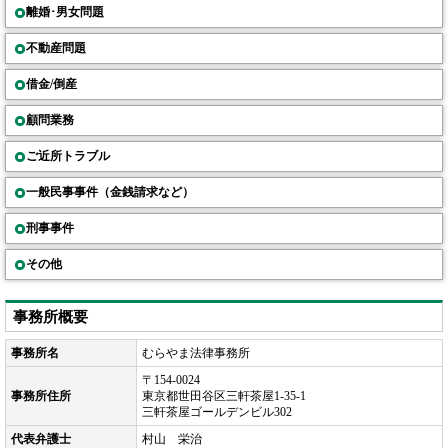
離婚･男女問題
不動産問題
借金/倒産
顧問業務
ご近所トラブル
一般民事事件（金銭請求など）
刑事事件
その他
事務所概要
事務所名
むらやま法律事務所
〒154-0024
事務所住所
東京都世田谷区三軒茶屋1-35-1
三軒茶屋ゴールデンビル302
代表弁護士
村山 栄治