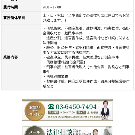
受付時間
9:00～17:00
土・日・祝日（当事務所での法律相談は休日でもお請
事務所休業日
け致します。）
・借地借家、不動産取引、建物明渡、損害賠償、売掛
金回収など一般民事事件
・遺産分割、遺言書作成、遺言執行など相続に関する
法律問題
・離婚、財産分与・慰謝料請求、面接交渉・養育費請
求など家族に関する法律問題
業務内容
・破産申立、民事再生、任意整理など倒産事件
・債務整理相談(借金問題)
・刑事弁護・被害者代理人その他告訴・告発など刑事
事件
・法律顧問業務
・契約書作成、内容証明郵便作成・遺産分割協議書作
成など