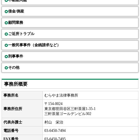
不動産問題
借金/倒産
顧問業務
ご近所トラブル
一般民事事件（金銭請求など）
刑事事件
その他
事務所概要
事務所名
むらやま法律事務所
〒154-0024
事務所住所
東京都世田谷区三軒茶屋1-35-1
三軒茶屋ゴールデンビル302
代表弁護士
村山 栄治
電話番号
03-6450-7494
FAX番号
03-6450-7495