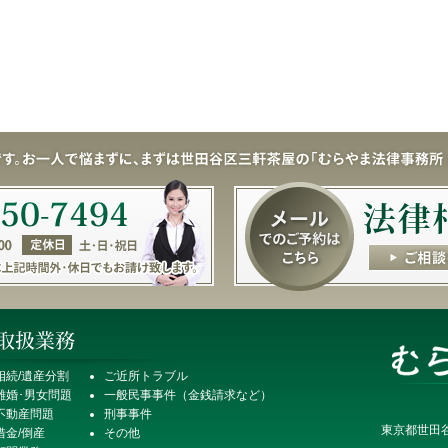
相続/遺産分割
ご近所トラブル
離婚･男女問題
一般民事事件（金銭請求など）
不動産問題
刑事事件
東京都世田谷
借金/倒産
その他