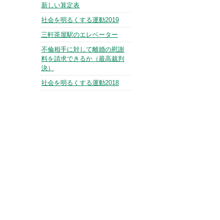
新しい算定表
社会を明るくする運動2019
三軒茶屋駅のエレベーター
不倫相手に対して離婚の慰謝
料を請求できるか（最高裁判
決）
社会を明るくする運動2018