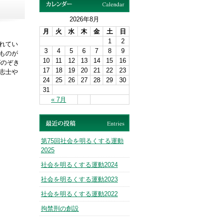
2026年8月
月
火
水
木
金
土
日
1
2
れてい
3
4
5
6
7
8
9
ものが
10
11
12
13
14
15
16
がのぞき
17
18
19
20
21
22
23
志士や
24
25
26
27
28
29
30
31
« 7月
第75回社会を明るくする運動
2025
社会を明るくする運動2024
社会を明るくする運動2023
社会を明るくする運動2022
拘禁刑の創設