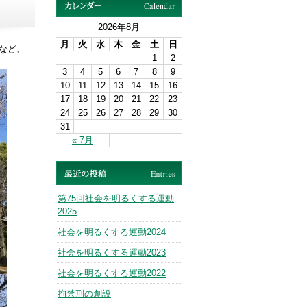
2026年8月
月
火
水
木
金
土
日
など、
1
2
3
4
5
6
7
8
9
10
11
12
13
14
15
16
17
18
19
20
21
22
23
24
25
26
27
28
29
30
31
« 7月
第75回社会を明るくする運動
2025
社会を明るくする運動2024
社会を明るくする運動2023
社会を明るくする運動2022
拘禁刑の創設