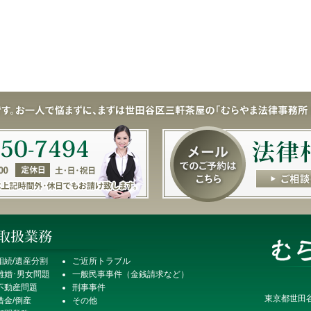
相続/遺産分割
ご近所トラブル
離婚･男女問題
一般民事事件（金銭請求など）
不動産問題
刑事事件
東京都世田谷
借金/倒産
その他