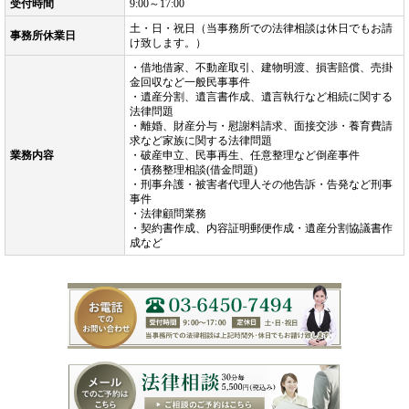
受付時間
9:00～17:00
土・日・祝日（当事務所での法律相談は休日でもお請
事務所休業日
け致します。）
・借地借家、不動産取引、建物明渡、損害賠償、売掛
金回収など一般民事事件
・遺産分割、遺言書作成、遺言執行など相続に関する
法律問題
・離婚、財産分与・慰謝料請求、面接交渉・養育費請
求など家族に関する法律問題
業務内容
・破産申立、民事再生、任意整理など倒産事件
・債務整理相談(借金問題)
・刑事弁護・被害者代理人その他告訴・告発など刑事
事件
・法律顧問業務
・契約書作成、内容証明郵便作成・遺産分割協議書作
成など