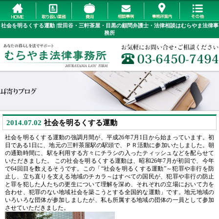
社会を明るくする運動 |世田谷・三軒茶屋・目黒の顧問弁護士・法律相談はむらやま法律事
務所
2014.07.02
社会を明るくする運動
社会を明るくする運動の強調月間が、平成26年7月1日から始まっています。初
日である1日に、地元の三軒茶屋駅の駅頭で、ＰＲ活動に参加いたしました。朝
の通勤時間に、駅を利用する方々にチラシの入ったティッシュなどを配らせて
いただきました。 この社会を明るくする運動は、昭和26年7月が初回で、今年
で64回目を数えるそうです。この「“社会を明るくする運動”～犯罪や非行を防
止し、立ち直りを支える地域のチカラ～はすべての国民が、犯罪や非行の防止
と罪を犯した人たちの更生について理解を深め、それぞれの立場において力を
合わせ、犯罪のない地域社会を築こうとする全国的な運動」です。地元地域の
いろいろな団体が参加しましたが、私も所属する地域の団体の一員として参加
させていただきました。