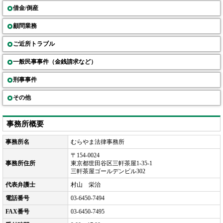
借金/倒産
顧問業務
ご近所トラブル
一般民事事件（金銭請求など）
刑事事件
その他
事務所概要
事務所名
むらやま法律事務所
〒154-0024
事務所住所
東京都世田谷区三軒茶屋1-35-1
三軒茶屋ゴールデンビル302
代表弁護士
村山 栄治
電話番号
03-6450-7494
FAX番号
03-6450-7495