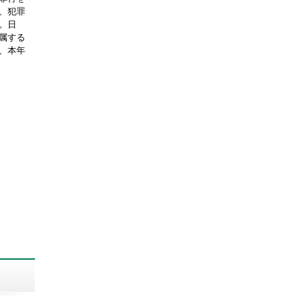
、犯罪
。日
属する
、本年