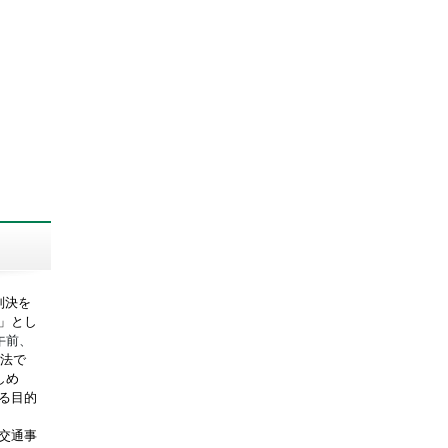
判決を
」とし
午前、
刑法で
しめ
る目的
交通事