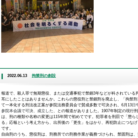
2022.06.13
拘禁刑の創設
報道で、殺人罪で無期懲役、または交通事犯で禁錮3年などが科されている
耳にしたことはありませんか。これらの懲役刑と禁錮刑を廃止し、「拘禁刑
て一本化する刑法改正案が参院法務委員会で賛成多数で可決され、6月13
日
参院本会議で可決、成立した
、との報道がありました。1907年制定の現行
は、刑の種類や名称の変更は115年間で初めてです。犯罪者を刑罰で「懲ら
る」応報という考え方から、出所後の「更生」をはかり、再犯防止につなげ
です。
自由刑のうち、懲役刑は、刑務所での刑務作業が義務づけられ、禁固刑は、