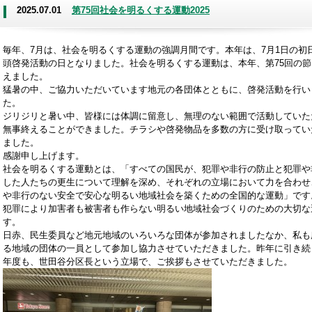
2025.07.01
第75回社会を明るくする運動2025
毎年、7月は、社会を明るくする運動の強調月間です。本年は、7月1日の初
頭啓発活動の日となりました。社会を明るくする運動は、本年、第75回の節
えました。
猛暑の中、ご協力いただいています地元の各団体とともに、啓発活動を行い
た。
ジリジリと暑い中、皆様には体調に留意し、無理のない範囲で活動していた
無事終えることができました。チラシや啓発物品を多数の方に受け取ってい
ました。
感謝申し上げます。
社会を明るくする運動とは、「すべての国民が、犯罪や非行の防止と犯罪や
した人たちの更生について理解を深め、それぞれの立場において力を合わせ
や非行のない安全で安心な明るい地域社会を築くための全国的な運動」です
犯罪により加害者も被害者も作らない明るい地域社会づくりのための大切な
す。
日赤、民生委員など地元地域のいろいろな団体が参加されましたなか、私も
る地域の団体の一員として参加し協力させていただきました。昨年に引き続
年度も、世田谷分区長という立場で、ご挨拶もさせていただきました。