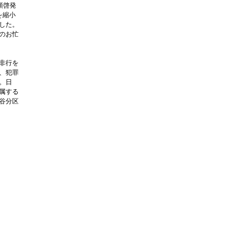
頭啓発
を縮小
した。
のお忙
非行を
、犯罪
。日
属する
谷分区