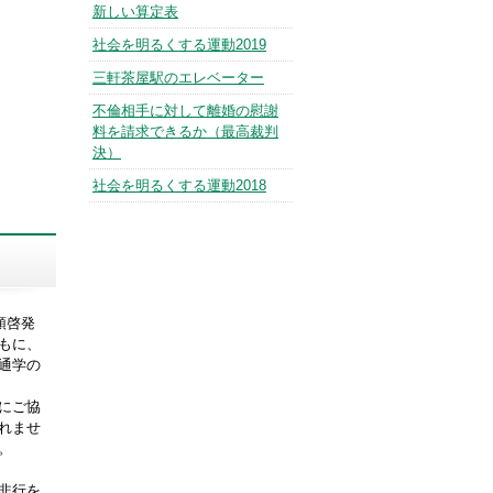
新しい算定表
社会を明るくする運動2019
三軒茶屋駅のエレベーター
不倫相手に対して離婚の慰謝
料を請求できるか（最高裁判
決）
社会を明るくする運動2018
頭啓発
もに、
通学の
にご協
れませ
。
非行を