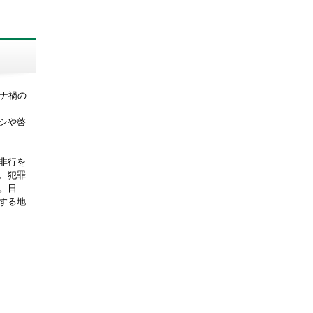
ナ禍の
シや啓
非行を
、犯罪
。
日
する地