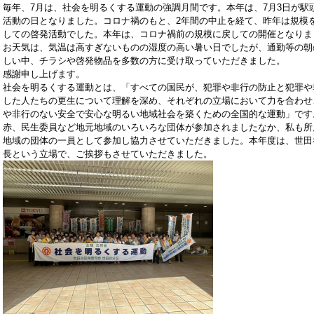
毎年、7月は、社会を明るくする運動の強調月間です。本年は、7月3日が駅
活動の日となりました。コロナ禍のもと、2年間の中止を経て、昨年は規模
しての啓発活動でした。本年は、コロナ禍前の規模に戻しての開催となりま
お天気は、気温は高すぎないものの湿度の高い暑い日でしたが、通勤等の朝
しい中、チラシや啓発物品を多数の方に受け取っていただきました。
感謝申し上げます。
社会を明るくする運動とは、「すべての国民が、犯罪や非行の防止と犯罪や
した人たちの更生について理解を深め、それぞれの立場において力を合わせ
や非行のない安全で安心な明るい地域社会を築くための全国的な運動」です
赤、民生委員など地元地域のいろいろな団体が参加されましたなか、私も所
地域の団体の一員として参加し協力させていただきました。本年度は、世田
長という立場で、ご挨拶もさせていただきました。