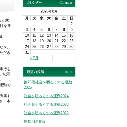
2026年8月
月
火
水
木
金
土
日
日が駅
1
2
目を迎
3
4
5
6
7
8
9
10
11
12
13
14
15
16
まし
17
18
19
20
21
22
23
24
25
26
27
28
29
30
だき、
31
ただき
« 7月
非行を
、犯罪
。
第75回社会を明るくする運動
運動で
2025
所属す
社会を明るくする運動2024
き、本
社会を明るくする運動2023
社会を明るくする運動2022
拘禁刑の創設