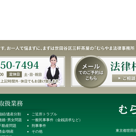
相続/遺産分割
ご近所トラブル
離婚･男女問題
一般民事事件（金銭請求など）
不動産問題
刑事事件
東京都世田谷
借金/倒産
その他