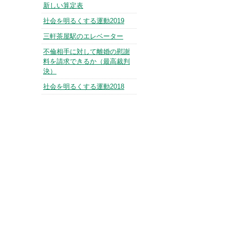
新しい算定表
社会を明るくする運動2019
三軒茶屋駅のエレベーター
不倫相手に対して離婚の慰謝
料を請求できるか（最高裁判
決）
社会を明るくする運動2018