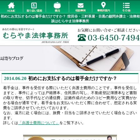
初めにお支払するのは着手金だけですか？ |世田谷・三軒茶屋・目黒の顧問弁護士・法律相
談はむらやま法律事務所
2014.06.20
初めにお支払するのは着手金だけですか？
着手金は、事件を受任する際にいただく弁護士費用のことです。事件を受任し
ますと、事件によっては戸籍謄本、住民票の写し、不動産登記簿謄本など書類
の取り寄せ、切手代などの通信費、証拠作成のためのコピー費用など実費がか
かる場合が通常です。着手金をお支払いいただく際に合わせて、想定される実
費をご請求させていただいております。
なお、遠方に赴く場合には、旅費・日当をご請求させていただく場合もござい
ます。
詳しくは
「弁護士費用について」
をご覧下さい。