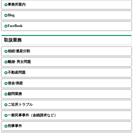
事務所案内
Blog
FaceBook
取扱業務
相続/遺産分割
離婚･男女問題
不動産問題
借金/倒産
顧問業務
ご近所トラブル
一般民事事件（金銭請求など）
刑事事件