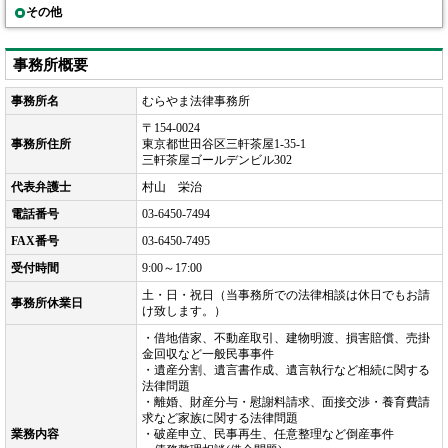
その他
事務所概要
事務所名
むらやま法律事務所
〒154-0024
事務所住所
東京都世田谷区三軒茶屋1-35-1
三軒茶屋ゴールデンビル302
代表弁護士
村山 栄治
電話番号
03-6450-7494
FAX番号
03-6450-7495
受付時間
9:00～17:00
土・日・祝日（当事務所での法律相談は休日でもお請
事務所休業日
け致します。）
・借地借家、不動産取引、建物明渡、損害賠償、売掛
金回収など一般民事事件
・遺産分割、遺言書作成、遺言執行など相続に関する
法律問題
・離婚、財産分与・慰謝料請求、面接交渉・養育費請
求など家族に関する法律問題
業務内容
・破産申立、民事再生、任意整理など倒産事件