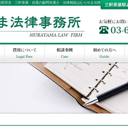
 |世田谷・三軒茶屋・目黒の顧問弁護士・法律相談はむらやま法律事務所