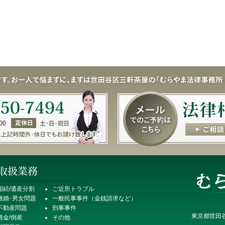
相続/遺産分割
ご近所トラブル
離婚･男女問題
一般民事事件（金銭請求など）
不動産問題
刑事事件
東京都世田谷
借金/倒産
その他