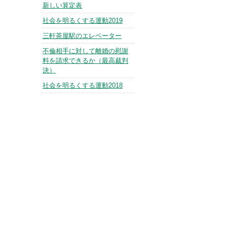
新しい算定表
社会を明るくする運動2019
三軒茶屋駅のエレベーター
不倫相手に対して離婚の慰謝
料を請求できるか（最高裁判
決）
社会を明るくする運動2018