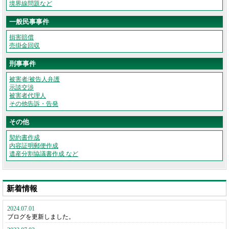
境界線問題など
一般民事事件
損害賠償
売掛金回収
刑事事件
被害者/被告人弁護
示談交渉
被害者代理人
その他告訴・告発
その他
契約書作成
内容証明郵便作成
遺産分割協議書作成 など
新着情報
2024.07.01
ブログを更新しました。