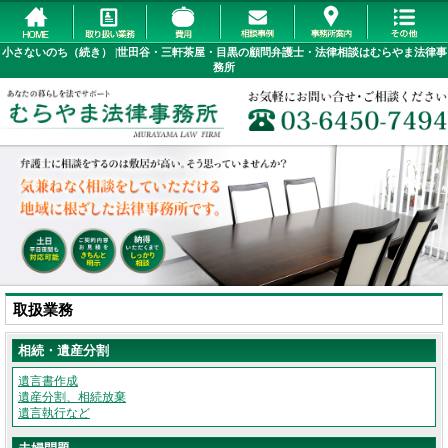
小さないのち（続き） |世田谷・三軒茶屋・目黒の顧問弁護士・法律相談はむらやま法律事
務所
取扱業務
相続・遺産分割
遺言書作成
遺産分割、相続放棄
遺言執行など