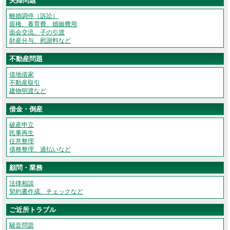
夫婦問題
離婚調停（訴訟）
親権、養育費、婚姻費用
面会交流、子の引渡
財産分与、慰謝料など
不動産問題
借地借家
不動産取引
建物明渡など
借金・倒産
破産申立
民事再生
任意整理
債務整理、過払いなど
顧問・業務
法律相談
契約書作成、チェックなど
ご近所トラブル
騒音問題