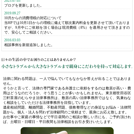
2023.07.03
ブログを更新しました。
2019.09.27
10月からの消費増税の対応について
当HPでは10月1日からの増税に備えて順次案内料金を更新させて頂いておりま
すが、9月中にご依頼を頂く場合は現消費税（8%）を適用させて頂きますの
で、安心してご相談ください。
2016.03.03
相談事例を新規追加しました。
法律に関わる問題は、一人で悩んでいてもなかなか答えが出ることではありま
せん。
そうかと言って、法律の専門家である弁護士に依頼をするのは敷居が高い・費
用はどうなのだろうか、そう思うことが多いかもしれません。東京都世田谷区
三軒茶屋のむらやま法律事務所は、敷居の高い法律事務所ではなく、気兼ねな
く相談をしていただける法律事務所を目指しています。
遺産相続問題、離婚問題、不動産問題、債務整理などの身近なお悩み・法律問
題から、個人・法人を問わず法律顧問のご依頼まで、親身にお応え致します。
お仕事やご家庭の事情などで平日昼間のご相談が難しい方にも、ご予約頂けれ
ば、土曜日・日曜日・平日夜間も法律相談をお引き受けいたします。