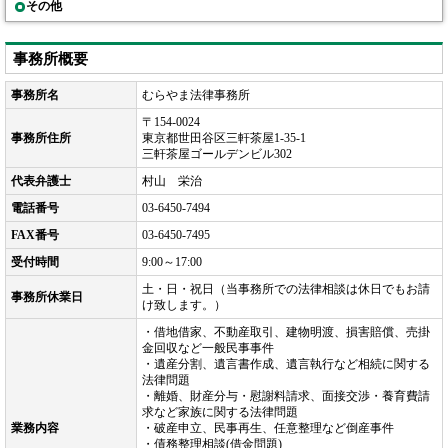
その他
事務所概要
事務所名
むらやま法律事務所
〒154-0024
事務所住所
東京都世田谷区三軒茶屋1-35-1
三軒茶屋ゴールデンビル302
代表弁護士
村山 栄治
電話番号
03-6450-7494
FAX番号
03-6450-7495
受付時間
9:00～17:00
土・日・祝日（当事務所での法律相談は休日でもお請
事務所休業日
け致します。）
・借地借家、不動産取引、建物明渡、損害賠償、売掛
金回収など一般民事事件
・遺産分割、遺言書作成、遺言執行など相続に関する
法律問題
・離婚、財産分与・慰謝料請求、面接交渉・養育費請
求など家族に関する法律問題
業務内容
・破産申立、民事再生、任意整理など倒産事件
・債務整理相談(借金問題)