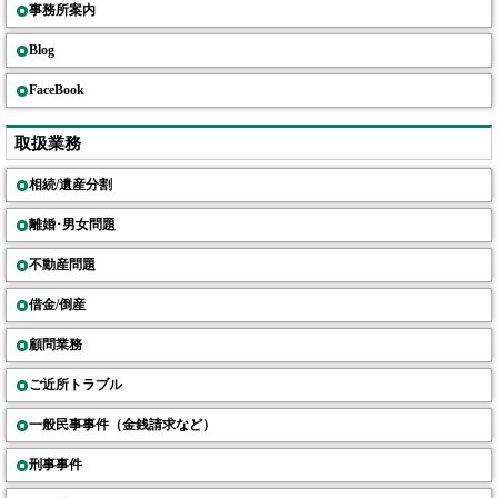
事務所案内
Blog
FaceBook
取扱業務
相続/遺産分割
離婚･男女問題
不動産問題
借金/倒産
顧問業務
ご近所トラブル
一般民事事件（金銭請求など）
刑事事件