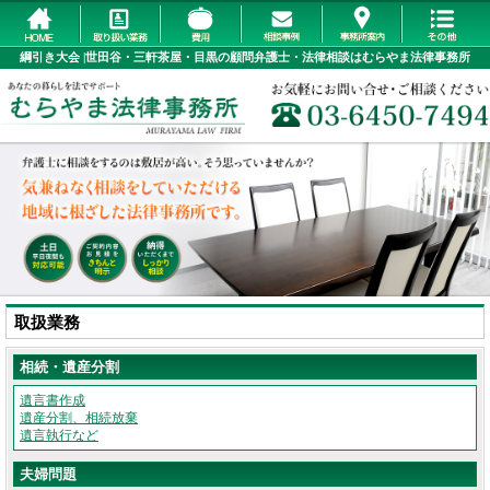
綱引き大会 |世田谷・三軒茶屋・目黒の顧問弁護士・法律相談はむらやま法律事務所
取扱業務
相続・遺産分割
遺言書作成
遺産分割、相続放棄
遺言執行など
夫婦問題