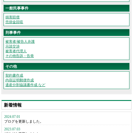
一般民事事件
損害賠償
売掛金回収
刑事事件
被害者/被告人弁護
示談交渉
被害者代理人
その他告訴・告発
その他
契約書作成
内容証明郵便作成
遺産分割協議書作成 など
新着情報
2024.07.01
ブログを更新しました。
2023.07.03