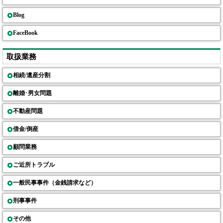
Blog
FaceBook
取扱業務
相続/遺産分割
離婚･男女問題
不動産問題
借金/倒産
顧問業務
ご近所トラブル
一般民事事件（金銭請求など）
刑事事件
その他