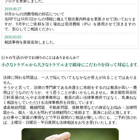
ブログを更新しました。
2019.09.27
10月からの消費増税の対応について
当HPでは10月1日からの増税に備えて順次案内料金を更新させて頂いておりま
すが、9月中にご依頼を頂く場合は現消費税（8%）を適用させて頂きますの
で、安心してご相談ください。
2016.03.03
相談事例を新規追加しました。
法律に関わる問題は、一人で悩んでいてもなかなか答えが出ることではありま
せん。
そうかと言って、法律の専門家である弁護士に依頼をするのは敷居が高い・費
用はどうなのだろうか、そう思うことが多いかもしれません。東京都世田谷区
三軒茶屋のむらやま法律事務所は、敷居の高い法律事務所ではなく、気兼ねな
く相談をしていただける法律事務所を目指しています。
遺産相続問題、離婚問題、不動産問題、債務整理などの身近なお悩み・法律問
題から、個人・法人を問わず法律顧問のご依頼まで、親身にお応え致します。
お仕事やご家庭の事情などで平日昼間のご相談が難しい方にも、ご予約頂けれ
ば、土曜日・日曜日・平日夜間も法律相談をお引き受けいたします。