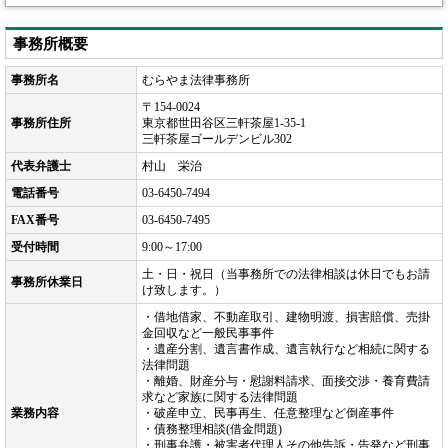
事務所概要
事務所名
むらやま法律事務所
〒154-0024
事務所住所
東京都世田谷区三軒茶屋1-35-1
三軒茶屋ゴールデンビル302
代表弁護士
村山 栄治
電話番号
03-6450-7494
FAX番号
03-6450-7495
受付時間
9:00～17:00
土・日・祝日（当事務所での法律相談は休日でもお請
事務所休業日
け致します。）
・借地借家、不動産取引、建物明渡、損害賠償、売掛
金回収など一般民事事件
・遺産分割、遺言書作成、遺言執行など相続に関する
法律問題
・離婚、財産分与・慰謝料請求、面接交渉・養育費請
求など家族に関する法律問題
業務内容
・破産申立、民事再生、任意整理など倒産事件
・債務整理相談(借金問題)
・刑事弁護・被害者代理人その他告訴・告発など刑事