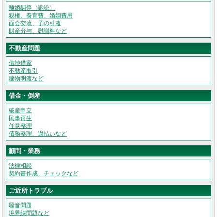
離婚調停（訴訟）
親権、養育費、婚姻費用
面会交流、子の引渡
財産分与、慰謝料など
不動産問題
借地借家
不動産取引
建物明渡など
借金・倒産
破産申立
民事再生
任意整理
債務整理、過払いなど
顧問・業務
法律相談
契約書作成、チェックなど
ご近所トラブル
騒音問題
境界線問題など