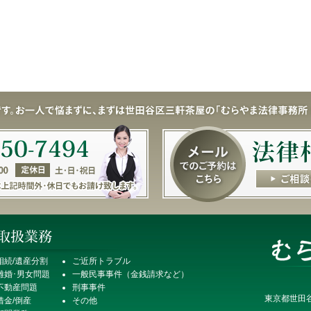
相続/遺産分割
ご近所トラブル
離婚･男女問題
一般民事事件（金銭請求など）
不動産問題
刑事事件
東京都世田谷
借金/倒産
その他