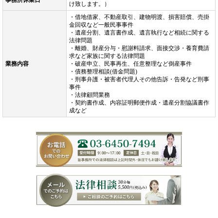
事務所休業日
け致します。）
・借地借家、不動産取引、建物明渡、損害賠償、売掛
金回収など一般民事事件
・遺産分割、遺言書作成、遺言執行など相続に関する
法律問題
・離婚、財産分与・慰謝料請求、面接交渉・養育費請
求など家族に関する法律問題
業務内容
・破産申立、民事再生、任意整理など倒産事件
・債務整理相談(借金問題)
・刑事弁護・被害者代理人その他告訴・告発など刑事
事件
・法律顧問業務
・契約書作成、内容証明郵便作成・遺産分割協議書作
成など