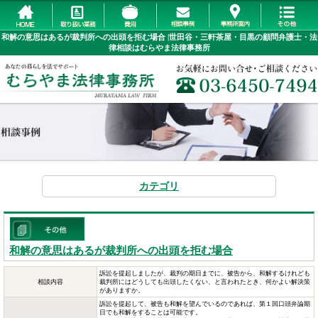
和解の意思はあるが裁判所への出頭を拒む場合 |世田谷・三軒茶屋・目黒の顧問弁護士・法
律相談はむらやま法律事務所
カテゴリ
和解の意思はあるが裁判所への出頭を拒む場合
訴訟を提起しましたが、裁判の期日までに、被告から、和解するけれども
相談内容
裁判所にはどうしても出頭したくない、と言われたとき、何かよい解決策
がありますか。
訴訟を提起して、被告も和解を望んでいるのであれば、第１回口頭弁論期
日でも和解をすることは可能です。