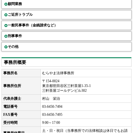
顧問業務
ご近所トラブル
一般民事事件（金銭請求など）
刑事事件
その他
事務所概要
事務所名
むらやま法律事務所
〒154-0024
事務所住所
東京都世田谷区三軒茶屋1-35-1
三軒茶屋ゴールデンビル302
代表弁護士
村山 栄治
電話番号
03-6450-7494
FAX番号
03-6450-7495
受付時間
9:00～17:00
土・日・祝日（当事務所での法律相談は休日でもお請