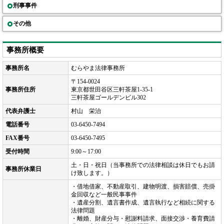
刑事事件
その他
事務所概要
事務所名
むらやま法律事務所
〒154-0024
事務所住所
東京都世田谷区三軒茶屋1-35-1
三軒茶屋ゴールデンビル302
代表弁護士
村山 栄治
電話番号
03-6450-7494
FAX番号
03-6450-7495
受付時間
9:00～17:00
土・日・祝日（当事務所での法律相談は休日でもお請
事務所休業日
け致します。）
・借地借家、不動産取引、建物明渡、損害賠償、売掛
金回収など一般民事事件
・遺産分割、遺言書作成、遺言執行など相続に関する
法律問題
・離婚、財産分与・慰謝料請求、面接交渉・養育費請