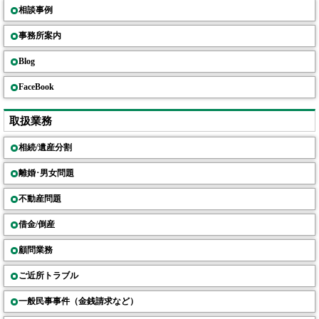
相談事例
事務所案内
Blog
FaceBook
取扱業務
相続/遺産分割
離婚･男女問題
不動産問題
借金/倒産
顧問業務
ご近所トラブル
一般民事事件（金銭請求など）