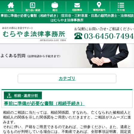
事前に準備が必要な書類（相続手続き） |世田谷・三軒茶屋・目黒の顧問弁護士・法律相談
はむらやま法律事務所
カテゴリ
事前に準備が必要な書類（相続手続き）
相続のご相談に当たっては、相続関係図、すなわち、亡くなられた被相続人と
相続人の関係を示した関係図をご用意いただきますと、ご相談がスムーズに進
みます。
それに伴い、戸籍をご用意できるのであれば、ご持参ください。また、遺産と
なるものが判明している場合には、不動産であれば、全部事項証明書、固定資