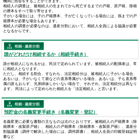
機関に照会をすることができます。
相続人の調査は、被相続人の生まれてから死亡するまでの戸籍、原戸籍、除籍
の謄本をすべて取り寄せます。
子がいる場合には、子の戸籍謄本、子が亡くなっている場合には、孫までの戸
籍謄本が必要な場合もあります。
相続人の調査が必要なのは、遺産分割において、相続人全員による協議が必要
となるからです。
誰がどれだけ相続するか（相続手続き）
誰が相続人になれるかは、民法で定められています。被相続人の配偶者は、常
に相続人となります。
ただし、相続する割合、すなわち、法定相続分は、被相続人に子がいる場合、
あるいは、子がいなくて親などの直系尊属がいる場合、あるいは、子も直系尊
属の誰もおらず、兄弟姉妹しかいない場合で、それぞれ、法定相続分は異なり
ます。 民法によって定められた相続人を「法定相続人」と言います。
預貯金の名義変更手続き（名義変更・登記）
名義変更に必要な書類の主なものは次のとおりです。被相続人の戸籍謄本（除
籍謄本・改製原戸籍）、相続人の戸籍謄本（除籍謄本・改製原戸籍）、遺産分
割協議書（調停で解決した場合には、調停調書）、相続人全員の印鑑登録証明
書など