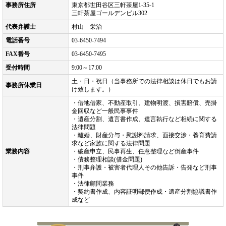
事務所住所
東京都世田谷区三軒茶屋1-35-1
三軒茶屋ゴールデンビル302
代表弁護士
村山 栄治
電話番号
03-6450-7494
FAX番号
03-6450-7495
受付時間
9:00～17:00
土・日・祝日（当事務所での法律相談は休日でもお請
事務所休業日
け致します。）
・借地借家、不動産取引、建物明渡、損害賠償、売掛
金回収など一般民事事件
・遺産分割、遺言書作成、遺言執行など相続に関する
法律問題
・離婚、財産分与・慰謝料請求、面接交渉・養育費請
求など家族に関する法律問題
業務内容
・破産申立、民事再生、任意整理など倒産事件
・債務整理相談(借金問題)
・刑事弁護・被害者代理人その他告訴・告発など刑事
事件
・法律顧問業務
・契約書作成、内容証明郵便作成・遺産分割協議書作
成など