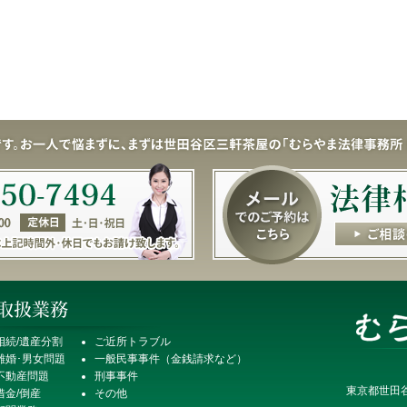
相続/遺産分割
ご近所トラブル
離婚･男女問題
一般民事事件（金銭請求など）
不動産問題
刑事事件
東京都世田谷
借金/倒産
その他