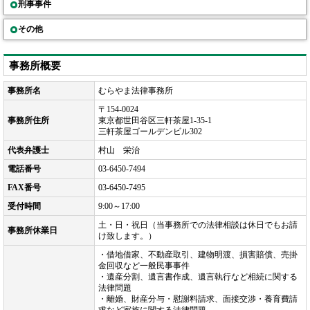
刑事事件
その他
事務所概要
事務所名
むらやま法律事務所
〒154-0024
事務所住所
東京都世田谷区三軒茶屋1-35-1
三軒茶屋ゴールデンビル302
代表弁護士
村山 栄治
電話番号
03-6450-7494
FAX番号
03-6450-7495
受付時間
9:00～17:00
土・日・祝日（当事務所での法律相談は休日でもお請
事務所休業日
け致します。）
・借地借家、不動産取引、建物明渡、損害賠償、売掛
金回収など一般民事事件
・遺産分割、遺言書作成、遺言執行など相続に関する
法律問題
・離婚、財産分与・慰謝料請求、面接交渉・養育費請