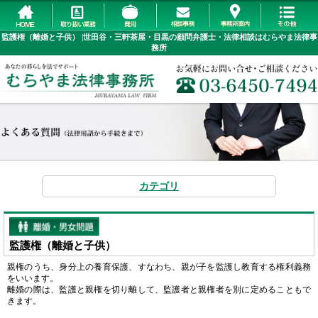
監護権（離婚と子供） |世田谷・三軒茶屋・目黒の顧問弁護士・法律相談はむらやま法律事
務所
カテゴリ
監護権（離婚と子供）
親権のうち、身分上の養育保護、すなわち、親が子を監護し教育する権利義務
をいいます。
離婚の際は、監護と親権を切り離して、監護者と親権者を別に定めることもで
きます。