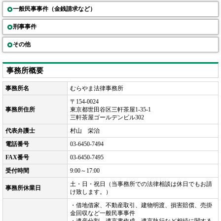
一般民事事件（金銭請求など）
刑事事件
その他
事務所概要
事務所名
むらやま法律事務所
〒154-0024
事務所住所
東京都世田谷区三軒茶屋1-35-1
三軒茶屋ゴールデンビル302
代表弁護士
村山 栄治
電話番号
03-6450-7494
FAX番号
03-6450-7495
受付時間
9:00～17:00
土・日・祝日（当事務所での法律相談は休日でもお請
事務所休業日
け致します。）
・借地借家、不動産取引、建物明渡、損害賠償、売掛
金回収など一般民事事件