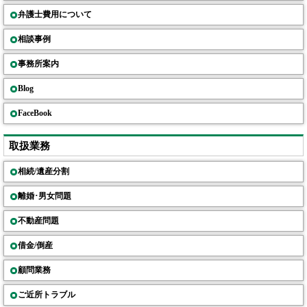
弁護士費用について
相談事例
事務所案内
Blog
FaceBook
取扱業務
相続/遺産分割
離婚･男女問題
不動産問題
借金/倒産
顧問業務
ご近所トラブル