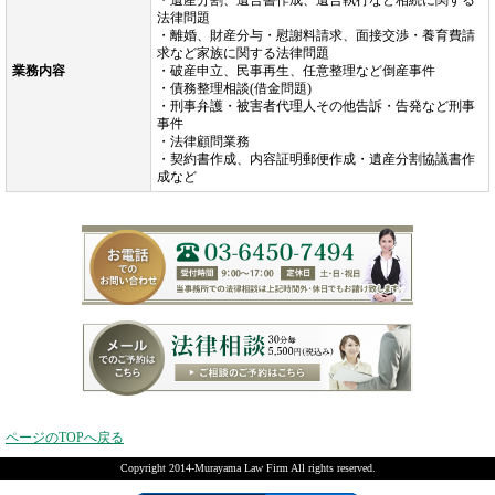
・遺産分割、遺言書作成、遺言執行など相続に関する
法律問題
・離婚、財産分与・慰謝料請求、面接交渉・養育費請
求など家族に関する法律問題
業務内容
・破産申立、民事再生、任意整理など倒産事件
・債務整理相談(借金問題)
・刑事弁護・被害者代理人その他告訴・告発など刑事
事件
・法律顧問業務
・契約書作成、内容証明郵便作成・遺産分割協議書作
成など
ページのTOPへ戻る
Copyright 2014-Murayama Law Firm All rights reserved.