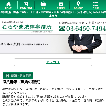
裁判離婚（離婚の種類） |世田谷・三軒茶屋・目黒の顧問弁護士・法律相談はむらやま法律
事務所
カテゴリ
裁判離婚（離婚の種類）
調停が成立しない場合には、離婚を求める者は、訴訟を提起して、判決を求め
ることとなります。
離婚訴訟を提起するには、事前に調停を経ることが必要になります。
この訴訟の中で、未成年の子がいる場合には親権、財産分与、養育費、慰謝料
などが審理されます。