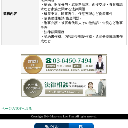
法律問題
・離婚、財産分与・慰謝料請求、面接交渉・養育費請
求など家族に関する法律問題
業務内容
・破産申立、民事再生、任意整理など倒産事件
・債務整理相談(借金問題)
・刑事弁護・被害者代理人その他告訴・告発など刑事
事件
・法律顧問業務
・契約書作成、内容証明郵便作成・遺産分割協議書作
成など
ページのTOPへ戻る
Copyright 2014-Murayama Law Firm All rights reserved.
モバイル
PC