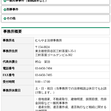
一般民事事件（金銭請求など）
刑事事件
その他
事務所概要
事務所名
むらやま法律事務所
〒154-0024
事務所住所
東京都世田谷区三軒茶屋1-35-1
三軒茶屋ゴールデンビル302
代表弁護士
村山 栄治
電話番号
03-6450-7494
FAX番号
03-6450-7495
受付時間
9:00～17:00
土・日・祝日（当事務所での法律相談は休日でもお請
事務所休業日
け致します。）
・借地借家、不動産取引、建物明渡、損害賠償、売掛
金回収など一般民事事件
・遺産分割、遺言書作成、遺言執行など相続に関する