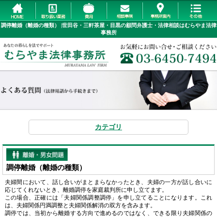
調停離婚（離婚の種類） |世田谷・三軒茶屋・目黒の顧問弁護士・法律相談はむらやま法律
事務所
カテゴリ
調停離婚（離婚の種類）
夫婦間において、話し合いがまとまらなかったとき、夫婦の一方が話し合いに
応じてくれないとき、離婚調停を家庭裁判所に申し立てます。
この場合、正確には「夫婦関係調整調停」を申し立てることになります。これ
は、夫婦関係円満調整と夫婦関係解消の双方を含みます。
調停では、当初から離婚する方向で進めるのではなく、できる限り夫婦関係の