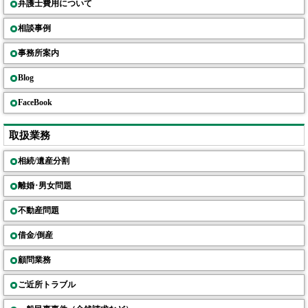
弁護士費用について
相談事例
事務所案内
Blog
FaceBook
取扱業務
相続/遺産分割
離婚･男女問題
不動産問題
借金/倒産
顧問業務
ご近所トラブル