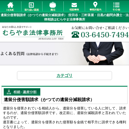
遺留分侵害額請求（かつての遺留分減殺請求） |世田谷・三軒茶屋・目黒の顧問弁護士・法
律相談はむらやま法律事務所
カテゴリ
遺留分侵害額請求（かつての遺留分減殺請求）
遺留分を侵害されている相続人から、遺留分を侵害している人に対して、請求
するのが、
遺留分侵害額請求です。改正前に、
遺留分減殺請求と言われていた
ものです。
遺言書によって、遺留分を侵害された侵害額を金銭で相手方に請求できる権利
となりました。