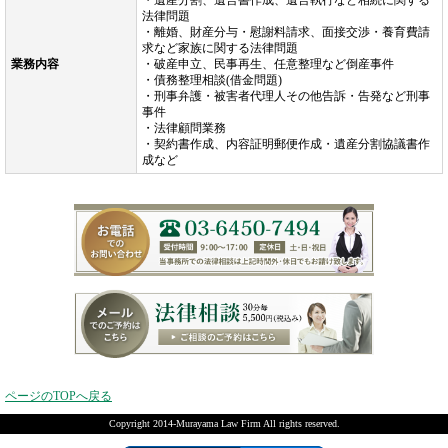
・遺産分割、遺言書作成、遺言執行など相続に関する
法律問題
・離婚、財産分与・慰謝料請求、面接交渉・養育費請
求など家族に関する法律問題
業務内容
・破産申立、民事再生、任意整理など倒産事件
・債務整理相談(借金問題)
・刑事弁護・被害者代理人その他告訴・告発など刑事
事件
・法律顧問業務
・契約書作成、内容証明郵便作成・遺産分割協議書作
成など
ページのTOPへ戻る
Copyright 2014-Murayama Law Firm All rights reserved.