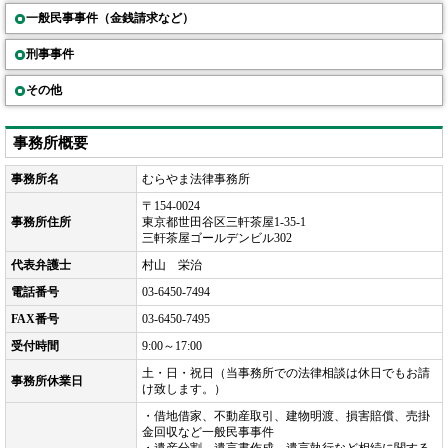
一般民事事件（金銭請求など）
刑事事件
その他
事務所概要
事務所名
むらやま法律事務所
〒154-0024
事務所住所
東京都世田谷区三軒茶屋1-35-1
三軒茶屋ゴールデンビル302
代表弁護士
村山 栄治
電話番号
03-6450-7494
FAX番号
03-6450-7495
受付時間
9:00～17:00
土・日・祝日（当事務所での法律相談は休日でもお請
事務所休業日
け致します。）
・借地借家、不動産取引、建物明渡、損害賠償、売掛
金回収など一般民事事件