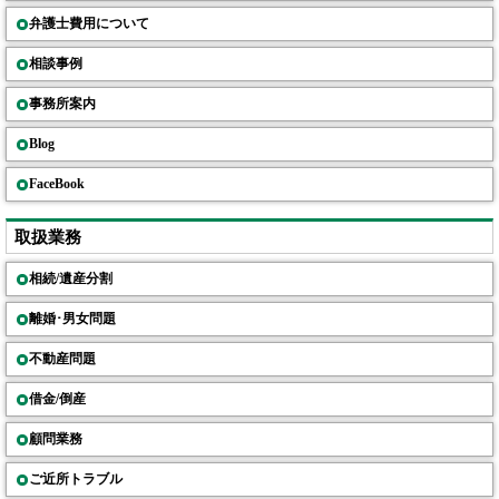
弁護士費用について
相談事例
事務所案内
Blog
FaceBook
取扱業務
相続/遺産分割
離婚･男女問題
不動産問題
借金/倒産
顧問業務
ご近所トラブル