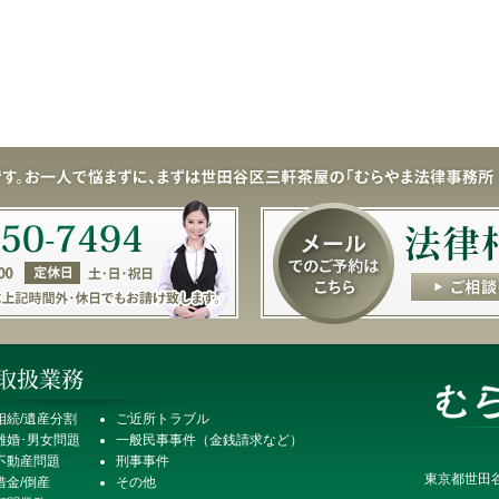
相続/遺産分割
ご近所トラブル
離婚･男女問題
一般民事事件（金銭請求など）
不動産問題
刑事事件
東京都世田谷
借金/倒産
その他