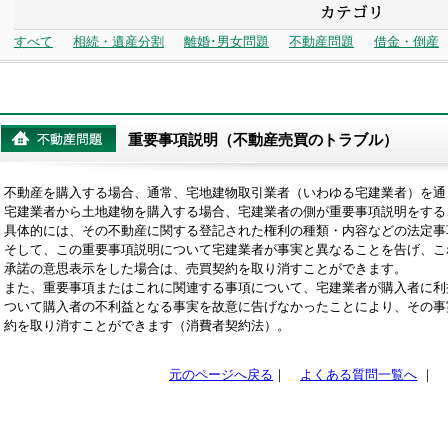
すべて
相続・遺産分割
離婚･男女問題
不動産問題
借金・倒産
重要事項説明（不動産売買のトラブル）
不動産を購入する場合、通常、宅地建物取引業者（いわゆる宅建業者）を通
宅建業者から土地建物を購入する場合、宅建業者の側が重要事項説明をする
具体的には、その不動産に関する登記された権利の種類・内容などの法定事
そして、この重要事項説明について宅建業者が事実と異なることを告げ、こ
承諾の意思表示をした場合は、売買契約を取り消すことができます。
また、重要事項またはこれに関連する事項について、宅建業者が購入者に利
ついて購入者の不利益となる事実を故意に告げなかったことにより、その事
約を取り消すことができます（消費者契約法）。
元のページへ戻る
｜
よくある質問一覧へ
｜