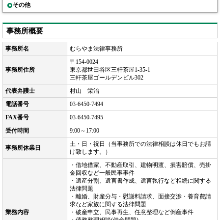
その他
事務所概要
事務所名
むらやま法律事務所
〒154-0024
事務所住所
東京都世田谷区三軒茶屋1-35-1
三軒茶屋ゴールデンビル302
代表弁護士
村山 栄治
電話番号
03-6450-7494
FAX番号
03-6450-7495
受付時間
9:00～17:00
土・日・祝日（当事務所での法律相談は休日でもお請
事務所休業日
け致します。）
・借地借家、不動産取引、建物明渡、損害賠償、売掛
金回収など一般民事事件
・遺産分割、遺言書作成、遺言執行など相続に関する
法律問題
・離婚、財産分与・慰謝料請求、面接交渉・養育費請
求など家族に関する法律問題
業務内容
・破産申立、民事再生、任意整理など倒産事件