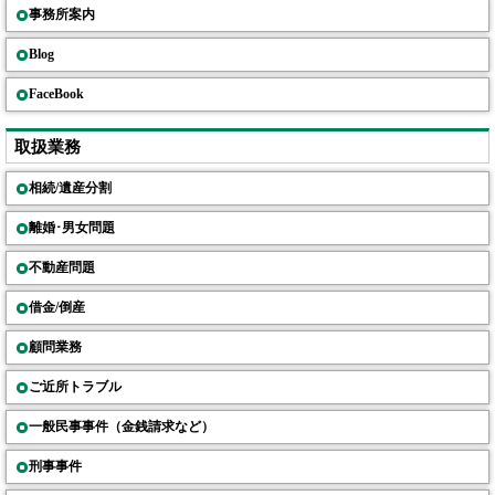
事務所案内
Blog
FaceBook
取扱業務
相続/遺産分割
離婚･男女問題
不動産問題
借金/倒産
顧問業務
ご近所トラブル
一般民事事件（金銭請求など）
刑事事件