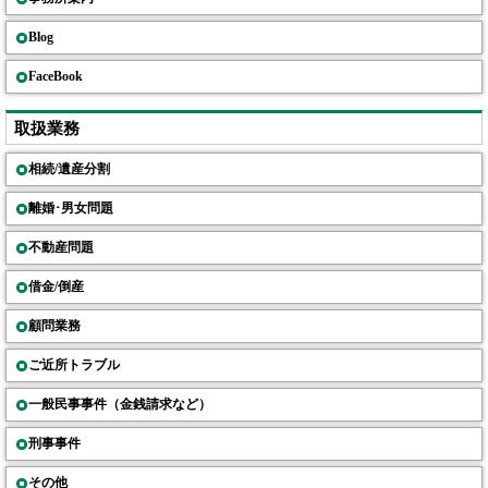
Blog
FaceBook
取扱業務
相続/遺産分割
離婚･男女問題
不動産問題
借金/倒産
顧問業務
ご近所トラブル
一般民事事件（金銭請求など）
刑事事件
その他