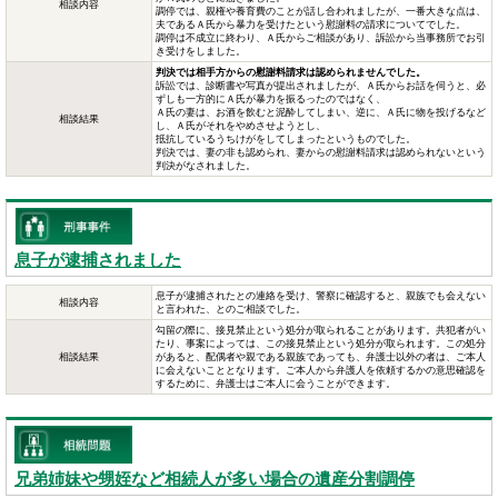
相談内容
調停では、親権や養育費のことが話し合われましたが、一番大きな点は、
夫であるＡ氏から暴力を受けたという慰謝料の請求についてでした。
調停は不成立に終わり、Ａ氏からご相談があり、訴訟から当事務所でお引
き受けをしました。
判決では相手方からの慰謝料請求は認められませんでした。
訴訟では、診断書や写真が提出されましたが、Ａ氏からお話を伺うと、必
ずしも一方的にＡ氏が暴力を振るったのではなく、
Ａ氏の妻は、お酒を飲むと泥酔してしまい、逆に、Ａ氏に物を投げるなど
相談結果
し、Ａ氏がそれをやめさせようとし、
抵抗しているうちけがをしてしまったというものでした。
判決では、妻の非も認められ、妻からの慰謝料請求は認められないという
判決がなされました。
息子が逮捕されました
息子が逮捕されたとの連絡を受け、警察に確認すると、親族でも会えない
相談内容
と言われた、とのご相談でした。
勾留の際に、接見禁止という処分が取られることがあります。共犯者がい
たり、事案によっては、この接見禁止という処分が取られます。この処分
相談結果
があると、配偶者や親である親族であっても、弁護士以外の者は、ご本人
に会えないこととなります。ご本人から弁護人を依頼するかの意思確認を
するために、弁護士はご本人に会うことができます。
兄弟姉妹や甥姪など相続人が多い場合の遺産分割調停