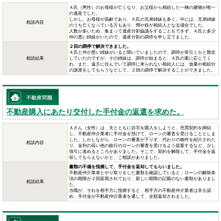
Ａ氏（男性）のお母様が亡くなり、お父様から相続した一棟の建物が唯一
の遺産でした。
しかし、お母様が高齢であり、Ａ氏の兄弟姉妹も多く、中には、兄弟姉妹
相談内容
のうち亡くなっている方もあり、甥や姪が相続人となる場合でした。
人数が多いため、集まって遺産分割協議をすることもできず、Ａ氏と多少
仲の悪い姉妹がいたので、遺産分割の調停を申し立てました。
２回の調停で解決できました。
Ａ氏と仲が悪い姉妹がいると聞いていましたので、調停が長引くかと懸念
相談結果
していたのですが、その姉妹は、調停が始まると、Ａ氏の案に応じてく
れ、また、遠方に住んでいて調停に来られない相続人には、放棄や相続分
の譲渡をしてもらうなどして、２回の調停で解決することができました。
不動産購入にあたり交付した手付金の返還を求めた。
Ａさん（女性）は、夫とともに自宅を購入をしようと、売買契約を締結
し、不動産仲介業者に手付金を預けて、ローンの審査を受けることとしま
した。しかしながら、ローンの審査が下りず、代わりの物件を紹介された
相談内容
り、金利の高い他の銀行のローンの審査を受けるよう提案するなど、少し
強引に進めるところがありました。そこで、契約を解除して、手付金を返
却してもらえないかと、ご相談がありました。
書類の不備を指摘して、手付金を返却してもらいました。
不動産仲介業者とやり取りをした書類を確認していると、ローンの解除条
項の期限が２回延期されており、新しい期限の記載のない書類がありまし
相談結果
た。
当職が、それを相手方に指摘すると、相手方の不動産仲介業者は非を認
め、手付金が不動産仲介業者を通して、全額返却されました。