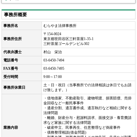
事務所概要
事務所名
むらやま法律事務所
〒154-0024
事務所住所
東京都世田谷区三軒茶屋1-35-1
三軒茶屋ゴールデンビル302
代表弁護士
村山 栄治
電話番号
03-6450-7494
FAX番号
03-6450-7495
受付時間
9:00～17:00
土・日・祝日（当事務所での法律相談は休日でもお請
事務所休業日
け致します。）
・借地借家、不動産取引、建物明渡、損害賠償、売掛
金回収など一般民事事件
・遺産分割、遺言書作成、遺言執行など相続に関する
法律問題
・離婚、財産分与・慰謝料請求、面接交渉・養育費請
求など家族に関する法律問題
業務内容
・破産申立、民事再生、任意整理など倒産事件
・債務整理相談(借金問題)