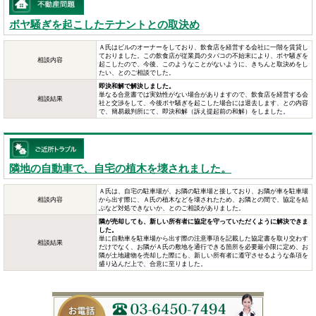
ボヤ騒ぎを起こしたテナントとの取決め
Ａ氏はビルのオーナーをしており、飲食店を経営する会社に一階を賃貸し
ておりました。この飲食店が従業員のタバコの不始末により、ボヤ騒ぎを
相談内容
起こしたので、今後、このようなことがないように、きちんと取決めをし
たい、とのご相談でした。
即決和解で解決しました。
単なる合意書では実効性がない場合がありますので、飲食店を経営する会
相談結果
社と交渉をして、今後ボヤ騒ぎを起こした場合には退去します、との内容
で、簡易裁判所にて、即決和解（訴え提起前の和解）をしました。
隣地の自動車で、自宅の植木を壊されました。
Ａ氏は、自宅の駐車場が、お隣の駐車場と接しており、お隣が車を駐車場
相談内容
から出す際に、Ａ氏の植木などを壊されたため、お隣との間で、協定を結
ぶなど対処できないか、とのご相談がありました。
隣が売却しても、新しい所有者に協定を守っていただくように解決できま
した。
単に自動車を駐車場から出す際の注意事項を記載した協定書を取り交わす
相談結果
だけでなく、お隣がＡ氏の敷地を通行できる箇所を必要最小限に定め、お
隣が土地建物を売却した際にも、新しい所有者に遵守させるような条項を
盛り込んだ上で、合意に至りました。