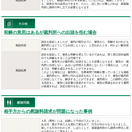
相談結果
す。しかし、離婚の時から2年を経過していなければ、離婚してからで
も、財産分与の請求はできます。ただし、話し合いが難しければ、家庭裁
判所に調停の申し立てが必要となります。
和解の意思はあるが裁判所への出頭を拒む場合
訴訟を提起しましたが、裁判の期日までに、被告から、和解するけれども
相談内容
裁判所にはどうしても出頭したくない、と言われたとき、何かよい解決策
がありますか。
訴訟を提起して、被告も和解を望んでいるのであれば、第１回口頭弁論期
日でも和解をすることは可能です。
しかし、被告本人が裁判所に出頭することが必要となります。被告が、裁
判所に出頭しない、あるいは代理人も選任しないという場合には、このま
までは、和解を成立させることができません。
相談結果
このような場合には、裁判所に、当事者間で和解が整っていることを連絡
し、裁判所から、調停に代わる決定を出してもらうことで、被告が裁判所
に出頭しなくても、解決することができます。裁判所が、この調停に代わ
る決定をし、被告に決定書が送達されてから、被告が異議を出さず２週間
が経過すれば、決定が効力を生じます。
相手方からの慰謝料請求が問題になった事例
Ａ氏（男性）には、結婚して子供が三人いました。
ある日、妻が子供三人を連れて家を出て、行方が分からなくなりました。
探しても行方がわからず、しばらくして、家庭裁判所から調停の呼出し状
がＡ氏のもとに届きました。