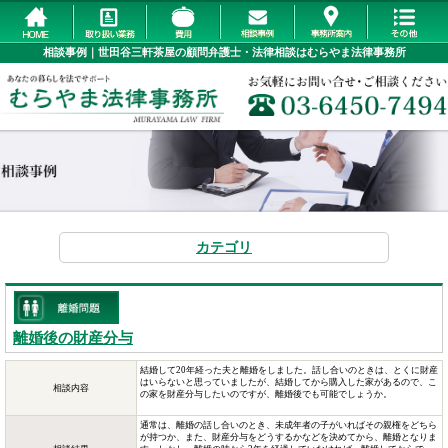
相談事例｜世田谷三軒茶屋の顧問弁護士・法律相談はむらやま法律事務所
カテゴリ
離婚後の財産分与
結婚して20年経った夫と離婚をしました。話し合いのときは、とくに財産
はいらないと思っていましたが、結婚してから購入した家があるので、こ
相談内容
の家を財産分与したいのですが、離婚後でも可能でしょうか。
通常は、離婚の話し合いのとき、未成年者の子がいればその親権をどちら
が持つか、また、財産分与をどうするかなどを決めてから、離婚となりま